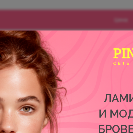
Цена
3.000 р.
й
3.300 р.
2.500 р.
ЛАМ
И МО
БРОВ