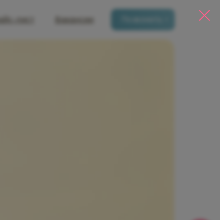
айс-лист
Вакансии
Позвонить