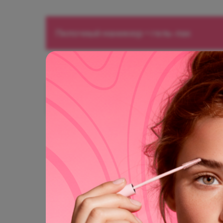
Аппаратный /
Комбинированный
/ Пилочный
Пилочный маникюр + гель-лак
Детский маникюр
1.200
Записаться
с покрытием
р.
Рок Нейл
Банди (до 10 лет)
Люксио / Светоотражающий / Плёночны
Банди