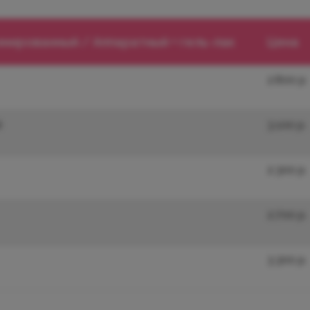
нированный / Аппаратный + гель-лак
Цена
2.800 р.
й
3.100 р.
2.300 р.
2.700 р.
3.300 р.