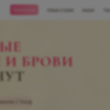
Наши студии
Акции
Пр
ЫЕ
 И БРОВИ
НУТ
ание | Уход