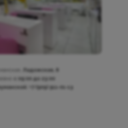
уманская,
Ладожская, 8
евно
с 09:00 до 23:00
ауманской:
+7 (909) 911-01-13