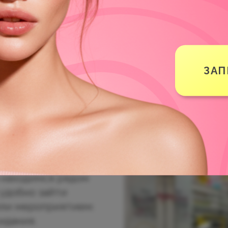
КРАСОТЫ PIN
ЗАП
А БАУМАНСК
уманской, где важны
емый результат —
ы находимся рядом
 удобно зайти
 или мероприятием:
идания.