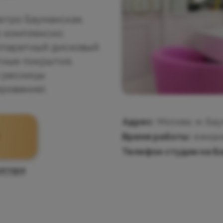
етро Бауманская,
 комплексно:
ппаратный дисковый
тные покрытия,
и ресницы
рование).
Адрес:
Москва, м. Ба
Время работы:
ежедн
Н
Телефон студии на Б
атора