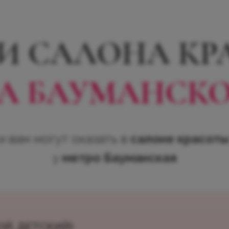
И САЛОНА К
А
БАУМАНСК
и вам могут оказать в
салоне красоты
у
метро Бауманская
Й, ДЕТСКИЙ)