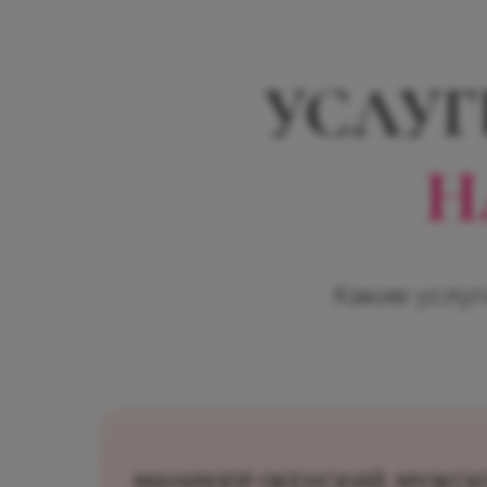
каждые 3 мм
наращивания и
коррекции
УСЛУГ
Топы с разными
400
Записаться
эффектами
р.
Н
Какие услуг
МАНИКЮР (ЖЕНСКИЙ, МУЖСКО